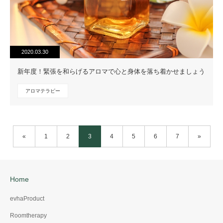
2020.03.30
新年度！緊張を和らげるアロマで心と身体を落ち着かせましょう
アロマテラピー
«
1
2
3
4
5
6
7
»
Home
evhaProduct
Roomtherapy