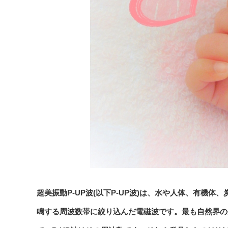
超美振動P-UP波(以下P-UP波)は、水や人体、有機
鳴する周波数帯に絞り込んだ電磁波です。最も自然界の生命