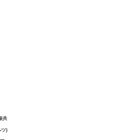
振共
ツ)