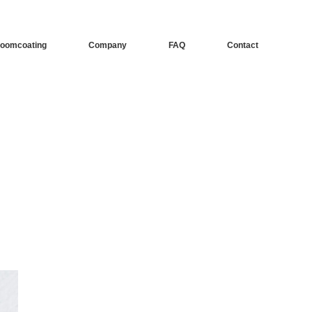
oomcoating
Company
FAQ
Contact
と