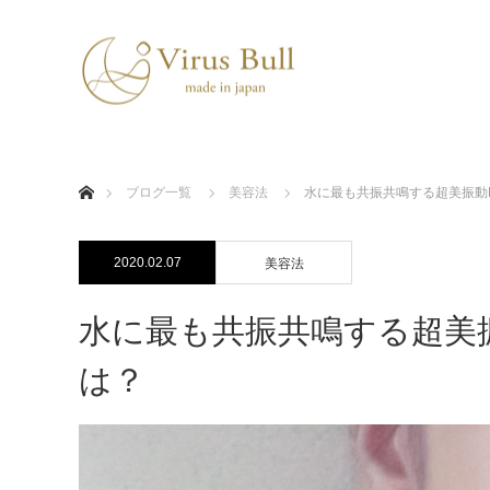
ホーム
ブログ一覧
美容法
水に最も共振共鳴する超美振動
2020.02.07
美容法
水に最も共振共鳴する超美振
は？