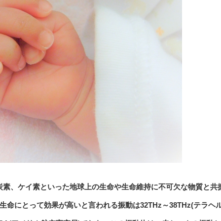
体、炭素、ケイ素といった地球上の生命や生命維持に不可欠な物質と共
にとって効果が高いと言われる振動は32THz～38THz(テラヘル