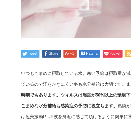
Tweet
Share
+1
Hatena
Pocket
いつもこまめに摂取している水。寒い季節は摂取量が減
ているので汗をかきにくい冬も水分補給は大切です。ま
時期でもあります。ウィルスは湿度が50%以上の環境
こまめな水分補給も感染症の予防に役立ちます。
粘膜が
は超美振動P-UP波を身近に感じて頂けるように簡単