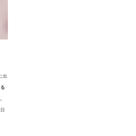
に出
する
え、
本日