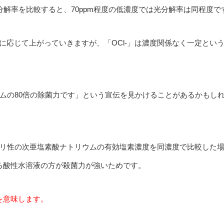
光分解率を比較すると、70ppm程度の低濃度では光分解率は同程度で
は濃度に応じて上がっていきますが、「OCl-」は濃度関係なく一定とい
ムの80倍の除菌力です」という宣伝を見かけることがあるかもし
リ性の次亜塩素酸ナトリウムの有効塩素濃度を同濃度で比較した
いる酸性水溶液の方が殺菌力が強いためです。
を意味します。