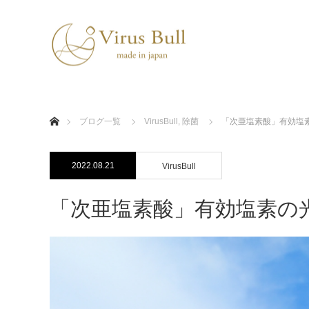
ホーム
ブログ一覧
VirusBull
,
除菌
「次亜塩素酸」有効塩
2022.08.21
VirusBull
「次亜塩素酸」有効塩素の