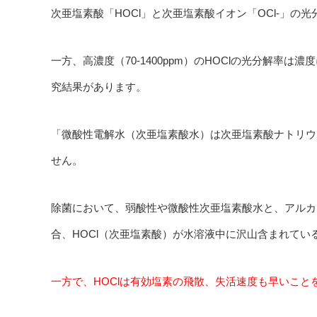
次亜塩素酸「HOCl」と次亜塩素酸イオン「OCl-」の
一方、高濃度（70-1400ppm）のHOClの光分解率
究結果があります。
「微酸性電解水（次亜塩素酸水）は次亜塩素酸ナトリウ
せん。
除菌において、弱酸性や微酸性次亜塩素酸水と、アルカ
合、HOCl（次亜塩素酸）が水溶液中に沢山含まれて
一方で、HOClは有効塩素の飛散、失活速度も早いこと