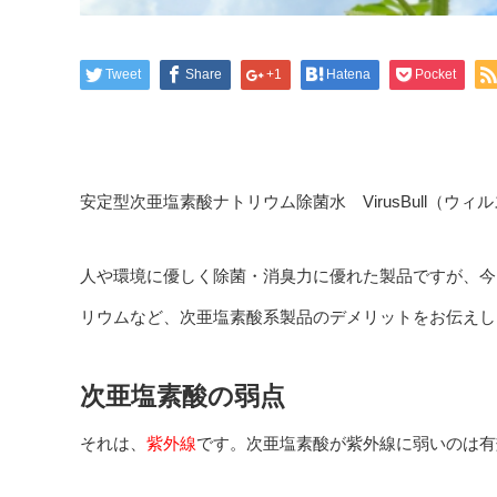
Tweet
Share
+1
Hatena
Pocket
安定型次亜塩素酸ナトリウム除菌水 VirusBull（
人や環境に優しく除菌・消臭力に優れた製品ですが、今
リウムなど、次亜塩素酸系製品のデメリットをお伝えし
次亜塩素酸の弱点
それは、
紫外線
です。次亜塩素酸が紫外線に弱いのは有