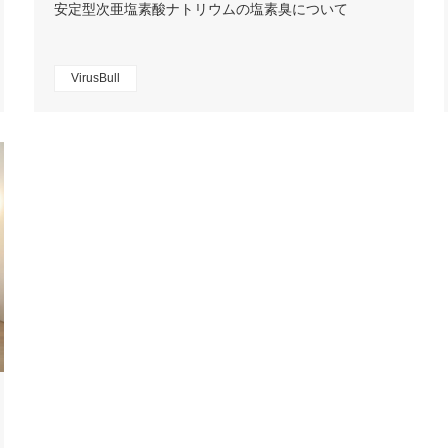
安定型次亜塩素酸ナトリウムの塩素臭について
VirusBull