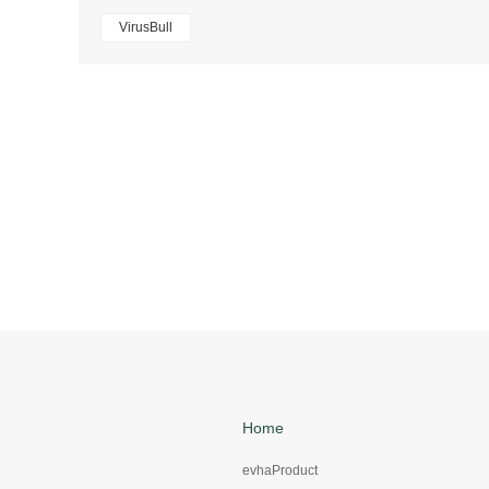
VirusBull
Home
evhaProduct