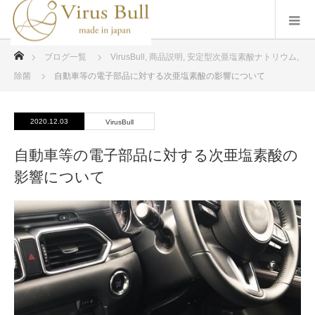
ホーム
ブログ一覧
VirusBull
,
商品説明
,
安定型次亜塩素酸ナトリウム
,
除菌
自動車等の電子部品に対する次亜塩素酸の影響について
2020.12.03
VirusBull
自動車等の電子部品に対する次亜塩素酸の
影響について