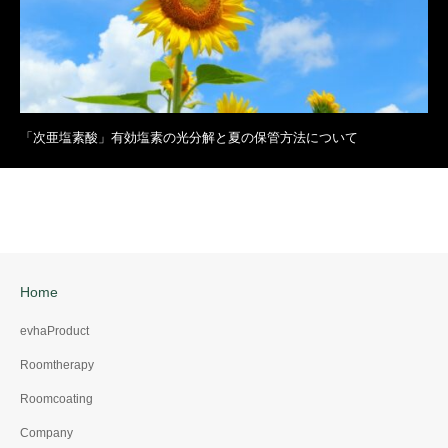
「次亜塩素酸」有効塩素の光分解と夏の保管方法について
Home
evhaProduct
Roomtherapy
Roomcoating
Company