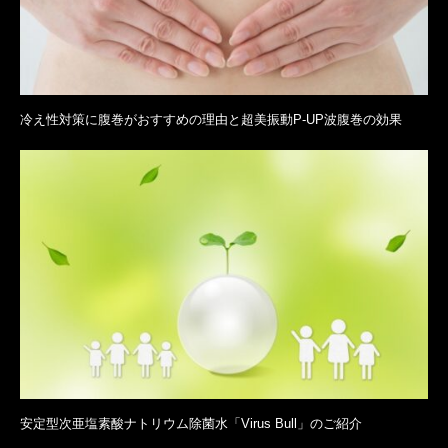
冷え性対策に腹巻がおすすめの理由と超美振動P-UP波腹巻の効果
安定型次亜塩素酸ナトリウム除菌水「Virus Bull」のご紹介