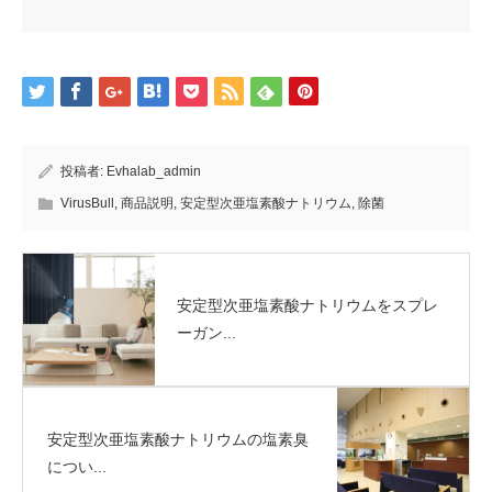
投稿者:
Evhalab_admin
VirusBull
,
商品説明
,
安定型次亜塩素酸ナトリウム
,
除菌
安定型次亜塩素酸ナトリウムをスプレ
ーガン...
安定型次亜塩素酸ナトリウムの塩素臭
につい...