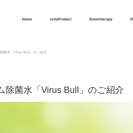
Home
evhaProduct
Roomtherapy
R
水「Virus Bull」のご紹介
水「Virus Bull」のご紹介