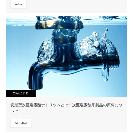
evha
2020.12.11
安定型次亜塩素酸ナトリウムとは？次亜塩素酸系製品の原料につ
いて
VirusBull