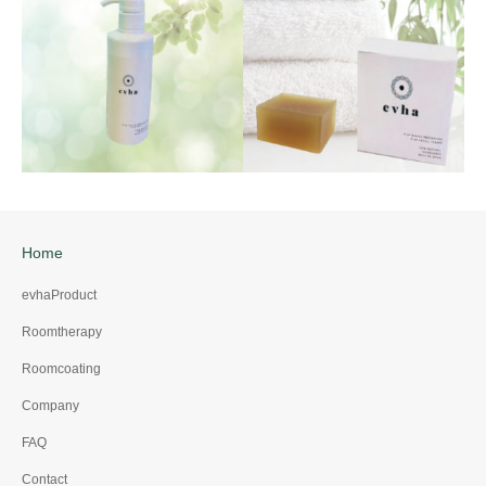
evha terattoco（テラコッ
evha room therapy（ルー
ト）
ムセラピー）
Home
evhaProduct
evha organic
evha organic face
Roomtherapy
shampoo（オーガニック
soap（オーガニックフェ
シャンプー）
イスソープ）
Roomcoating
Company
FAQ
Contact