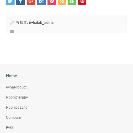
投稿者:
Evhalab_admin
Home
evhaProduct
Roomtherapy
Roomcoating
Company
FAQ