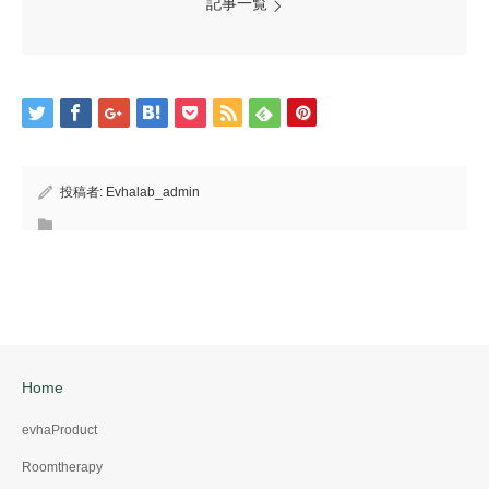
記事一覧
投稿者:
Evhalab_admin
Home
evhaProduct
Roomtherapy