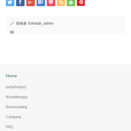
投稿者:
Evhalab_admin
Home
evhaProduct
Roomtherapy
Roomcoating
Company
FAQ