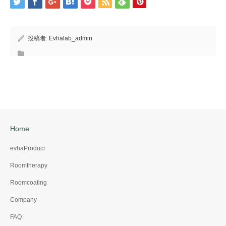
投稿者:
Evhalab_admin
Home
evhaProduct
Roomtherapy
Roomcoating
Company
FAQ