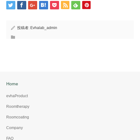
投稿者:
Evhalab_admin
Home
evhaProduct
Roomtherapy
Roomcoating
Company
FAQ