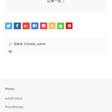
記事一覧
投稿者:
Evhalab_admin
Home
evhaProduct
Roomtherapy