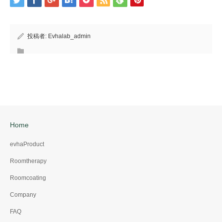
投稿者:
Evhalab_admin
Home
evhaProduct
Roomtherapy
Roomcoating
Company
FAQ