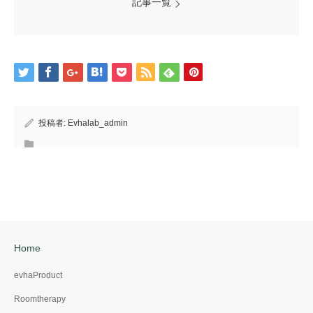
記事一覧
投稿者:
Evhalab_admin
Home
evhaProduct
Roomtherapy