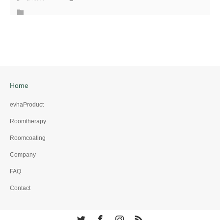
Home
evhaProduct
Roomtherapy
Roomcoating
Company
FAQ
Contact
Twitter
Facebook
Instagram
RSS