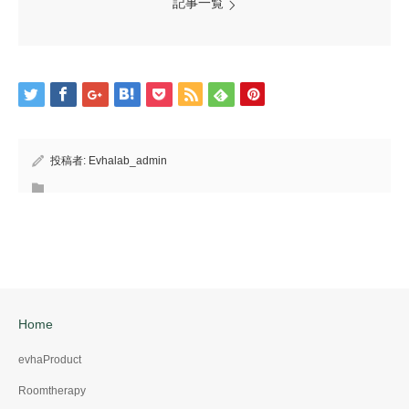
記事一覧
投稿者:
Evhalab_admin
Home
evhaProduct
Roomtherapy